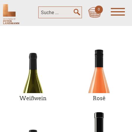
0
Weißwein
Rosé